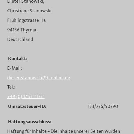
Dieter Stanowski,
Christiane Stanowski
Frühlingstrasse 11a
94136 Thyrnau
Deutschland
Kontakt:
E-Mail:
dieter.stanowski@t-online.de
Tel.:
+49 (0) 171/5111751
Umsatzsteuer-ID:
153/276/50790
Haftungsausschluss:
Haftung für Inhalte – Die Inhalte unserer Seiten wurden